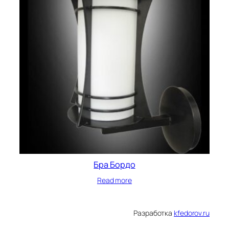
Бра Бордо
Read more
Разработка
kfedorov.ru