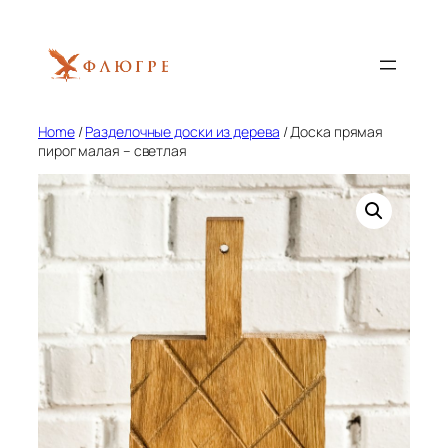
Skip
to
content
Home
/
Разделочные доски из дерева
/ Доска прямая
пирог малая – светлая