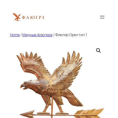
Skip
to
content
Home
/
Медные флюгера
/ Флюгер Орел тип 1