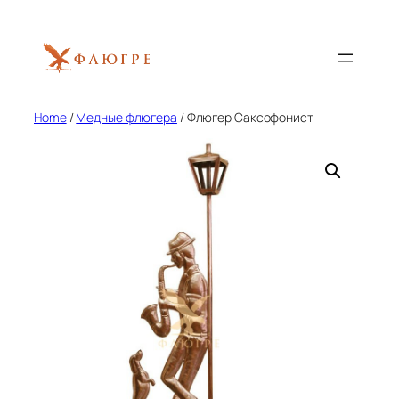
Skip
to
content
Home
/
Медные флюгера
/ Флюгер Саксофонист