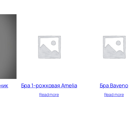
ник
Бра 1-рожковая Amelia
Бра Baveno
Read more
Read more