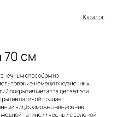
Каталог
 70 см
узнечным способом из
пользование немецких кузнечных
гий покрытия металла делает эти
крытие патиной придает
инный вид.Возможно нанесение
 медной патиной / черный с зеленой