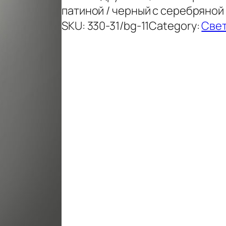
патиной / черный с серебряной
SKU:
330-31/bg-11
Category:
Свет