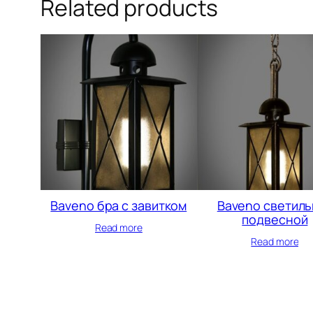
Related products
Baveno бра с завитком
Baveno светиль
подвесной
Read more
Read more