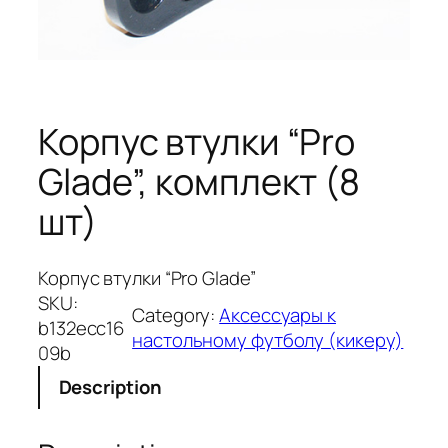
Корпус втулки “Pro
Glade”, комплект (8
шт)
Корпус втулки “Pro Glade”
SKU:
Category:
Аксессуары к
b132ecc16
настольному футболу (кикеру)
09b
Description