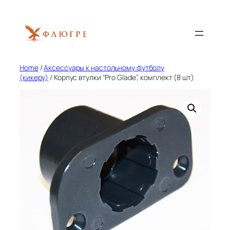
Skip
to
content
Home
/
Аксессуары к настольному футболу
(кикеру)
/ Корпус втулки “Pro Glade”, комплект (8 шт)