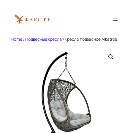
Skip
to
content
Home
/
Подвесные кресла
/ Кресло подвесное Albatros