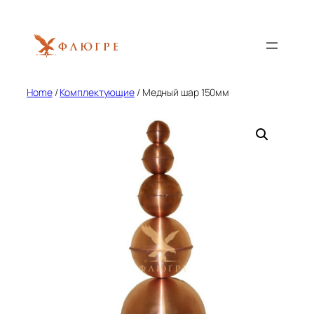
Skip
to
content
Home
/
Комплектующие
/ Медный шар 150мм