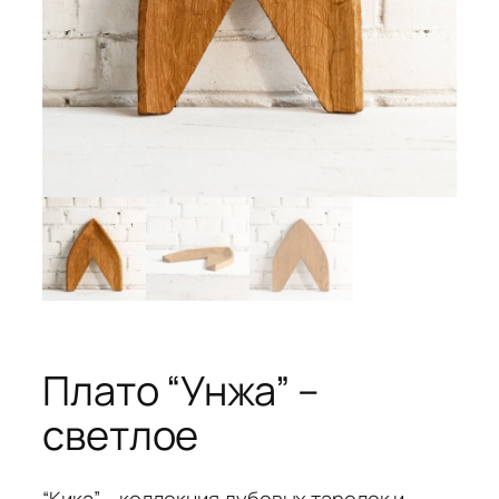
Плато “Унжа” –
светлое
“Кика” – коллекция дубовых тарелок и