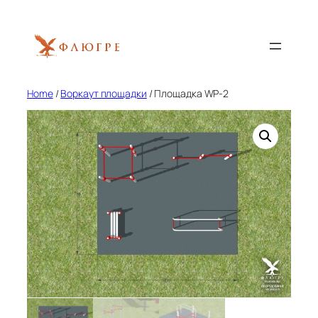
Skip
to
content
Home
/
Воркаут площадки
/ Площадка WP-2