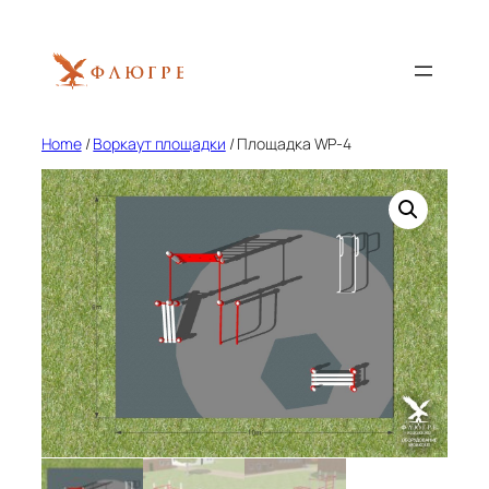
Skip
to
content
Home
/
Воркаут площадки
/ Площадка WP-4