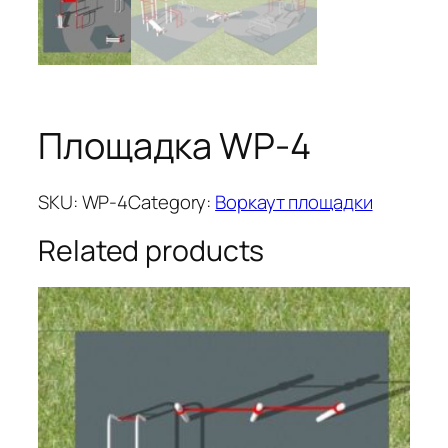
Площадка WP-4
SKU:
WP-4
Category:
Воркаут площадки
Related products