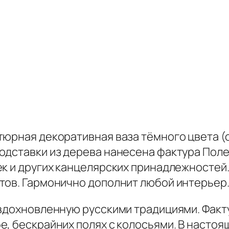
тюрная декоративная ваза тёмного цвета (
одставки из дерева нанесена фактура Поле
к и других канцелярских принадлежностей. 
тов. Гармонично дополнит любой интерьер
вдохновленную русскими традициями. Факту
е, бескрайних полях с колосьями. В насто