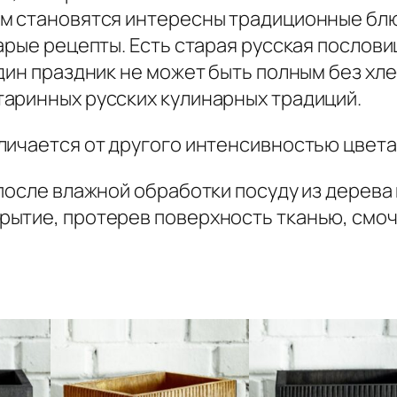
м становятся интересны традиционные блюд
арые рецепты. Есть старая русская пословиц
дин праздник не может быть полным без хле
аринных русских кулинарных традиций.
личается от другого интенсивностью цвет
 после влажной обработки посуду из дерева
рытие, протерев поверхность тканью, смо