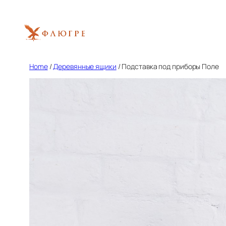
Skip
to
content
Home
/
Деревянные ящики
/ Подставка под приборы Поле