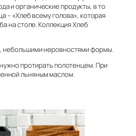
а и органические продукты, в то
а – «Хлеб всему голова», которая
ба на столе. Коллекция Хлеб
а, небольшими неровностями формы.
 нужно протирать полотенцем. При
ченной льняным маслом.