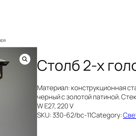
ара
Столб 2-х гол
Материал: конструкционная ста
черный с золотой патиной. Сте
W Е27, 220 V
SKU:
330-62/bc-11
Category:
Све