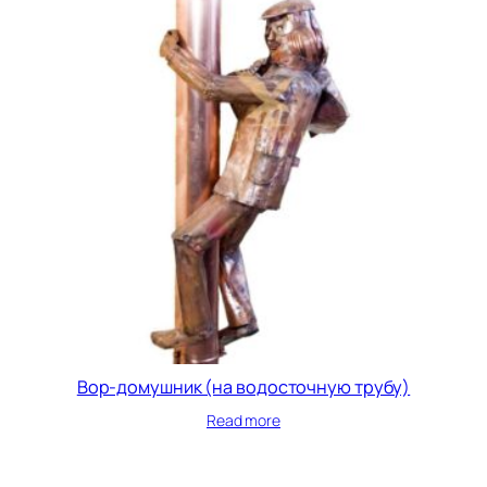
Вор-домушник (на водосточную трубу)
Read more