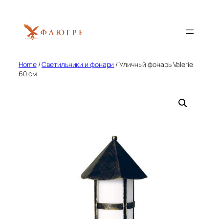
Skip
to
content
Home
/
Светильники и фонари
/ Уличный фонарь Valerie
60 см