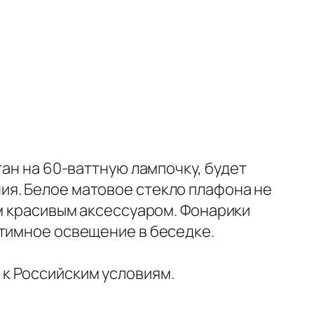
тан на 60-ваттную лампочку, будет
ия. Белое матовое стекло плафона не
им красивым аксессуаром. Фонарики
нтимное освещение в беседке.
к Российским условиям.