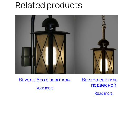
Related products
Baveno бра с завитком
Baveno светиль
подвесной
Read more
Read more