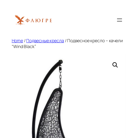
Skip
to
content
Home
/
Подвесные кресла
/ Подвесное кресло – качели
“Wind Black”